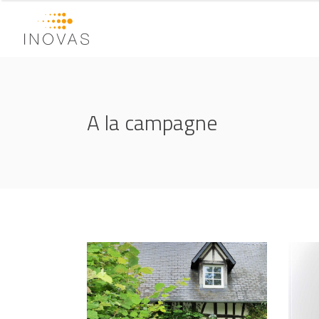
A la campagne
Rénovation maison en
Cha
Normandie
dan
A LA CAMPAGNE
A L