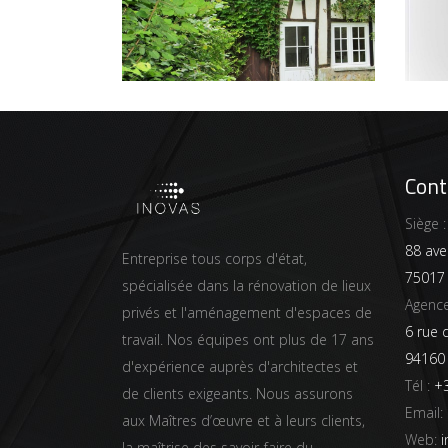
Cont
Siège :
88 ave
Entreprise tous corps d'état,
75017 
spécialisée dans la rénovation de lieux
Agence
privés et l'aménagement d'espaces de
6 rue 
travail. Nos équipes ont plus de 17 ans
94160
d'expérience auprès d'architectes et
Tél :
+3
de clients exigeants. Nous assurons
Email:
aux Maîtres d’œuvre et à leurs clients,
Web:
i
la maîtrise des savoir-faire du