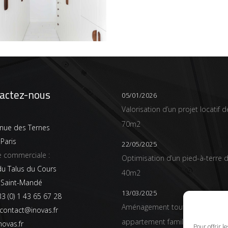
actez-nous
05/01/2026
Valorisation d’un projet locatif d
70m2
nue des Ternes
Paris
22/05/2025
 commerciale :
Optimisation d’un pied-à-terre 
du Talus du Cours
40m2
 Saint-Mandé
13/03/2025
3 (0) 1 43 65 67 28
Aménagement tout en courbes 
contact@inovas.fr
appartement familial de 140m2
novas.fr
Pour offrir l