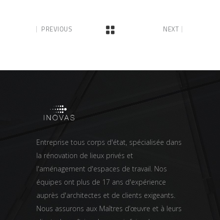
PREVIOUS
NEXT
Entreprise tous corps d'état, spécialisée dans
la rénovation de lieux privés et
l'aménagement d'espaces de travail. Nos
équipes ont plus de 17 ans d'expérience
auprès d'architectes et de clients exigeants.
Nous assurons aux Maîtres d’œuvre et à leurs