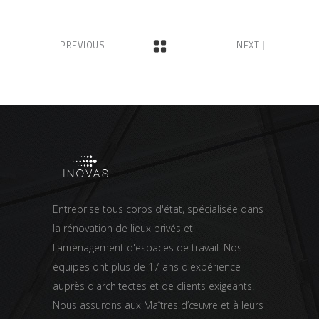
PREVIOUS
NEXT
Entreprise tous corps d'état, spécialisée dans
la rénovation de lieux privés et
l'aménagement d'espaces de travail. Nos
équipes ont plus de 17 ans d'expérience
auprès d'architectes et de clients exigeants.
Nous assurons aux Maîtres d’œuvre et à leurs