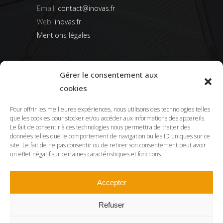
Email:
contact@inovas.fr
Web:
inovas.fr
Mentions légales
05/01/2026
Gérer le consentement aux
Valorisation d’un projet locatif de 70m2
cookies
22/05/2025
Pour offrir les meilleures expériences, nous utilisons des technologies telles
Optimisation d’un pied-à-terre de 40m2
que les cookies pour stocker et/ou accéder aux informations des appareils.
Le fait de consentir à ces technologies nous permettra de traiter des
13/03/2025
données telles que le comportement de navigation ou les ID uniques sur ce
Aménagement tout en courbes d’un
site. Le fait de ne pas consentir ou de retirer son consentement peut avoir
un effet négatif sur certaines caractéristiques et fonctions.
appartement familial de 140m2
Accepter
Refuser