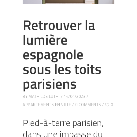
Retrouver la
lumière
espagnole
sous les toits
parisiens
BY
MATHILDE LUTHI
14/04/2023
APPARTEMENTS EN VILLE
0 COMMENTS
0
Pied-à-terre parisien,
dans une impasse du