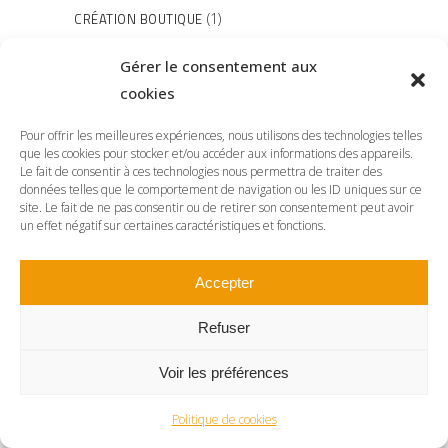
CRÉATION BOUTIQUE
(1)
GRANDS APPARTEMENTS PARISIENS
(8)
Gérer le consentement aux
LOFTS ET DUPLEX
(2)
cookies
NEWS
(5)
Pour offrir les meilleures expériences, nous utilisons des technologies telles
que les cookies pour stocker et/ou accéder aux informations des appareils.
NON CLASSÉ
(3)
Le fait de consentir à ces technologies nous permettra de traiter des
données telles que le comportement de navigation ou les ID uniques sur ce
NOS RÉALISATIONS
(6)
site. Le fait de ne pas consentir ou de retirer son consentement peut avoir
un effet négatif sur certaines caractéristiques et fonctions.
PETITES SURFACES
(1)
RENOVATION BUREAUX
(7)
Accepter
RENOVATION PARTICULIERS
(15)
Refuser
Instagram feed
Voir les préférences
Politique de cookies