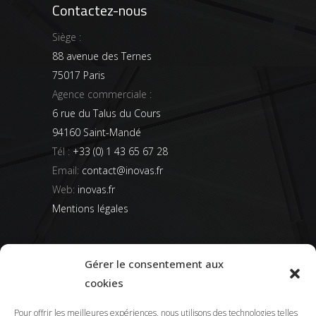
Contactez-nous
Siège :
88 avenue des Ternes
75017 Paris
Agence commerciale :
6 rue du Talus du Cours
94160 Saint-Mandé
Tél :
+33 (0) 1 43 65 67 28
Email:
contact@inovas.fr
Web:
inovas.fr
Mentions légales
05/01/2026
Gérer le consentement aux
Valorisation d’un projet locatif de 70m2
cookies
22/05/2025
Pour offrir les meilleures expériences, nous utilisons des technologies telles
Optimisation d’un pied-à-terre de 40m2