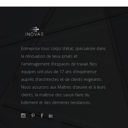
Entreprise tous corps d'état, spécialisée dans
la rénovation de lieux privés et
l'aménagement d'espaces de travail. Nos
équipes ont plus de 17 ans d'expérience
auprès d'architectes et de clients exigeants.
Nous assurons aux Maîtres d’œuvre et à leurs
clients, la maîtrise des savoir-faire du
bâtiment et des dernières tendances.