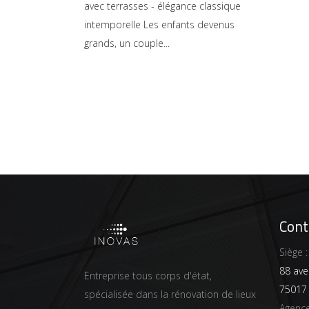
avec terrasses - élégance classique
intemporelle Les enfants devenus
grands, un couple
Cont
Siège :
88 ave
Entreprise tous corps d'état,
75017 
spécialisée dans la rénovation de lieux
Agence