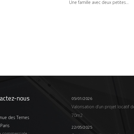
Une famille avec deux petites
actez-nous
05/01/2026
Valorisation d’un projet locatif d
70m2
nue des Ternes
Paris
22/05/2025
 commerciale :