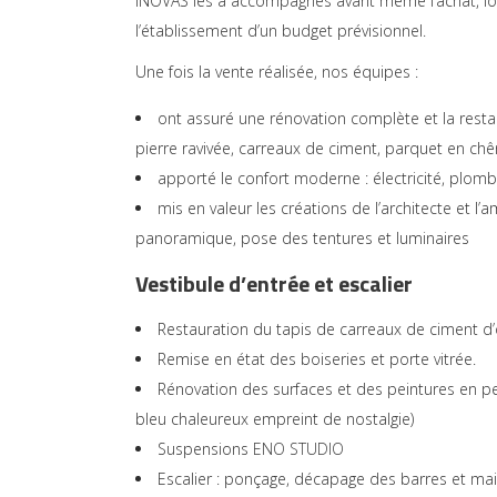
INOVAS les a accompagnés avant même l’achat, lors d
l’établissement d’un budget prévisionnel.
Une fois la vente réalisée, nos équipes :
ont assuré une rénovation complète et la resta
pierre ravivée, carreaux de ciment, parquet en chê
apporté le confort moderne : électricité, plombe
mis en valeur les créations de l’architecte et l
panoramique, pose des tentures et luminaires
Vestibule d’entrée et escalier
Restauration du tapis de carreaux de ciment d’o
Remise en état des boiseries et porte vitrée.
Rénovation des surfaces et des peintures en pein
bleu chaleureux empreint de nostalgie)
Suspensions
ENO STUDIO
Escalier : ponçage, décapage des barres et ma