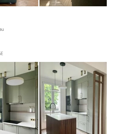
au
GE