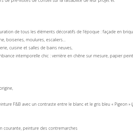
e pré-visites de conseil sur la faisabilité de leur projet et
uration de tous les éléments décoratifs de l’époque : façade en briqu
ne, boiseries, moulures, escaliers…
rie, cuisine et salles de bains neuves,
’ambiance intemporelle chic : verrière en chêne sur mesure, papier pein
rigine,
ture F&B avec un contraste entre le blanc et le gris bleu « Pigeon » (
in courante, peinture des contremarches