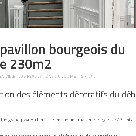
pavillon bourgeois du
 de 230m2
N VILLE
,
NOS RÉALISATIONS
0 COMMENTS
0
ation des éléments décoratifs du déb
d’un grand pavillon familial, déniche une maison bourgeoise à Saint-