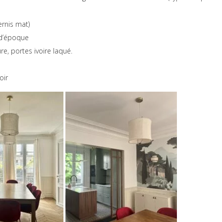
rnis mat)
 d’époque
e, portes ivoire laqué.
oir