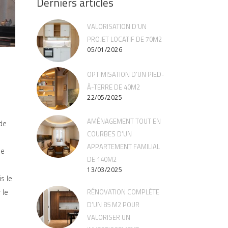
Derniers articles
VALORISATION D’UN
PROJET LOCATIF DE 70M2
05/01/2026
OPTIMISATION D’UN PIED-
À-TERRE DE 40M2
22/05/2025
AMÉNAGEMENT TOUT EN
de
COURBES D’UN
APPARTEMENT FAMILIAL
ée
DE 140M2
13/03/2025
s le
RÉNOVATION COMPLÈTE
 le
D’UN 85 M2 POUR
VALORISER UN