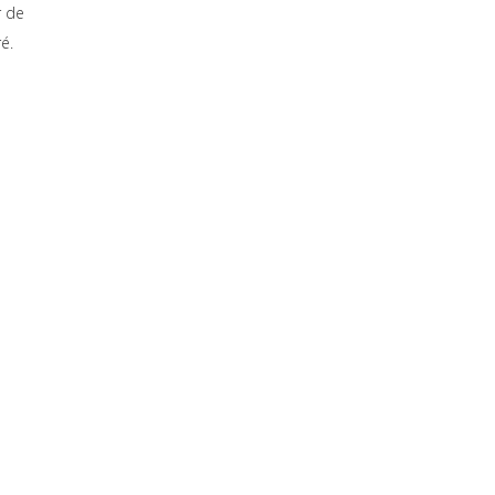
r de
ré.